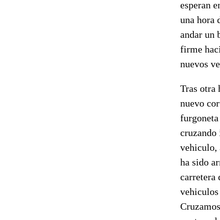
esperan e
una hora d
andar un b
firme hac
nuevos veh
Tras otra
nuevo cor
furgoneta
cruzando i
vehiculo,
ha sido ar
carretera 
vehiculos 
Cruzamos 