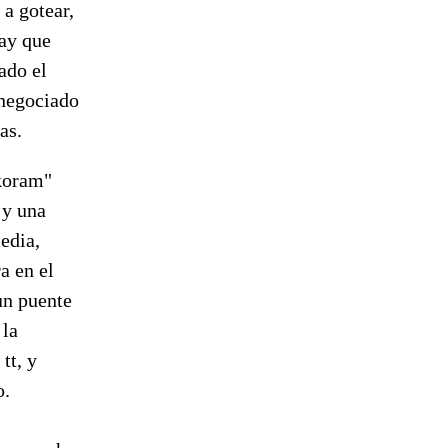
a gotear,
hay que
ado el
 negociado
as.
akoram"
 y una
edia,
a en el
un puente
 la
tt, y
o.