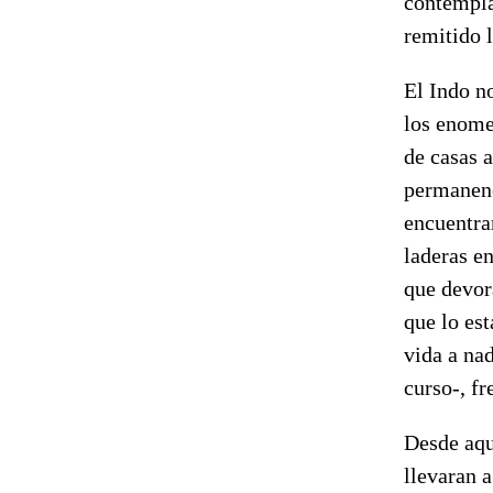
contempla
remitido 
El Indo n
los enome
de casas 
permanenc
encuentra
laderas e
que devor
que lo es
vida a na
curso-, fr
Desde aqu
llevaran a