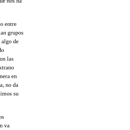
ue nos ha
o entre
man grupos
 algo de
do
on las
xtrano
anera en
a, no da
uimos su
os
on va