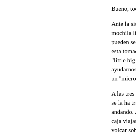
Bueno, to
Ante la s
mochila l
pueden se
esta toma
"little bi
ayudarnos
un "micro
A las tres
se la ha 
andando. 
caja viaj
volcar so