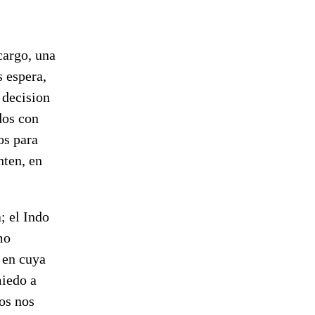
cargo, una
 espera,
 decision
dos con
os para
nten, en
; el Indo
mo
 en cuya
miedo a
ros nos