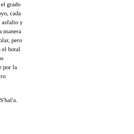
 el grado
oyo, cada
 asfalto y
la manera
blar, pero
 el hotal
os
r por la
tro
'hal'a.