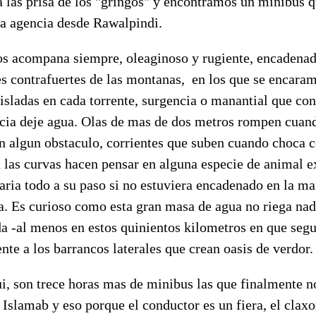
 las prisa de los "gringos" y encontramos un minibus q
la agencia desde Rawalpindi.
os acompana siempre, oleaginoso y rugiente, encadenad
s contrafuertes de las montanas, en los que se encara
aisladas en cada torrente, surgencia o manantial que con
ia deje agua. Olas de mas de dos metros rompen cuan
n algun obstaculo, corrientes que suben cuando choca c
n las curvas hacen pensar en alguna especie de animal e
aria todo a su paso si no estuviera encadenado en la m
ta. Es curioso como esta gran masa de agua no riega nad
da -al menos en estos quinientos kilometros en que seg
ente a los barrancos laterales que crean oasis de verdor.
i, son trece horas mas de minibus las que finalmente n
 Islamab y eso porque el conductor es un fiera, el clax